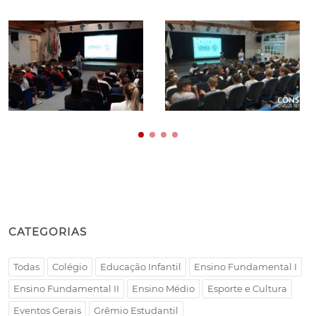
CATEGORIAS
Todas
Colégio
Educação Infantil
Ensino Fundamental I
Ensino Fundamental II
Ensino Médio
Esporte e Cultura
Eventos Gerais
Grêmio Estudantil