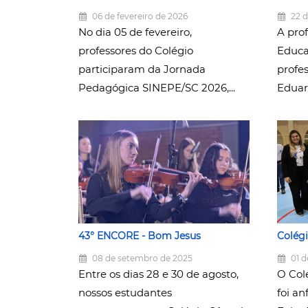
06 de fevereiro de 2026
22 d
No dia 05 de fevereiro,
A prof
professores do Colégio
Educaç
participaram da Jornada
profes
Pedagógica SINEPE/SC 2026,...
Eduard
43° ENCORE - Bom Jesus
Colégi
08 de setembro de 2025
01 d
Entre os dias 28 e 30 de agosto,
O Col
nossos estudantes
foi an