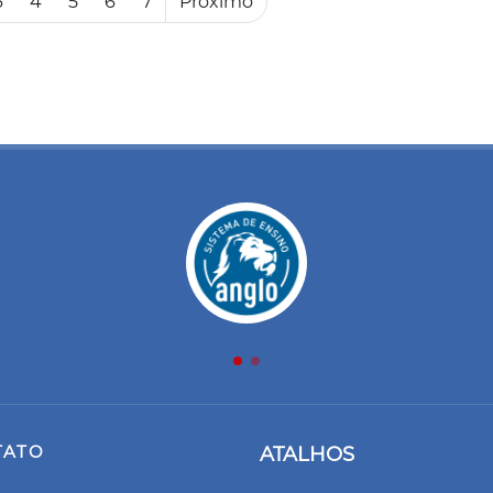
3
4
5
6
7
Próximo
TATO
ATALHOS