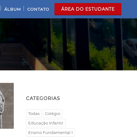
|
|
ÁREA DO ESTUDANTE
ÁLBUM
CONTATO
CATEGORIAS
Todas
Colégio
Educação Infantil
Ensino Fundamental I