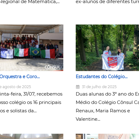
Regional de Matemática,...
ex-alunos de diferentes tur
 Orquestra e Coro...
Estudantes do Colégio...
e agosto de 2025
31 de julho de 2025
nta-feira, 31/07, recebemos
Duas alunas do 3º ano do E
so colégio os 16 principais
Médio do Colégio Cônsul Ca
s e solistas da...
Renaux, Maria Ramos e
Valentine...