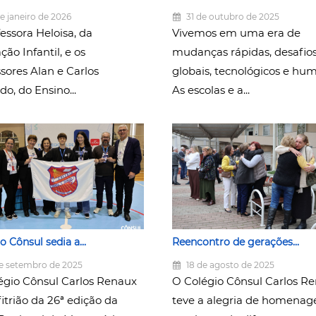
e janeiro de 2026
31 de outubro de 2025
essora Heloisa, da
Vivemos em uma era de
ão Infantil, e os
mudanças rápidas, desafio
sores Alan e Carlos
globais, tecnológicos e hu
o, do Ensino...
As escolas e a...
o Cônsul sedia a...
Reencontro de gerações...
e setembro de 2025
18 de agosto de 2025
égio Cônsul Carlos Renaux
O Colégio Cônsul Carlos R
fitrião da 26ª edição da
teve a alegria de homenag