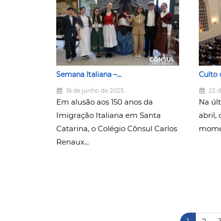
Semana Italiana –...
Culto 
16 de junho de 2025
22 d
Em alusão aos 150 anos da
Na últ
Imigração Italiana em Santa
abril,
Catarina, o Colégio Cônsul Carlos
momen
Renaux...