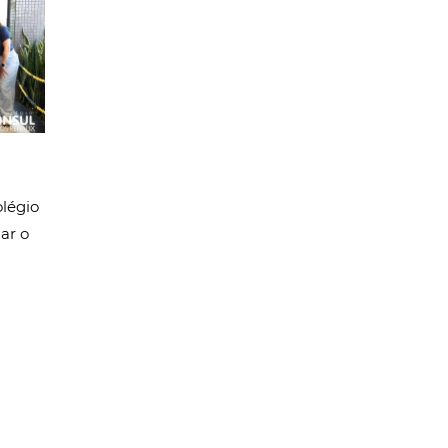
olégio
ar o