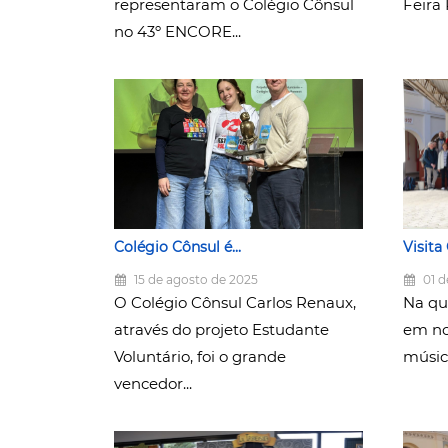
representaram o Colégio Cônsul
Feira 
no 43º ENCORE...
Colégio Cônsul é...
Visita
15 de agosto de 2025
01 d
O Colégio Cônsul Carlos Renaux,
Na qui
através do projeto Estudante
em nos
Voluntário, foi o grande
músico
vencedor...