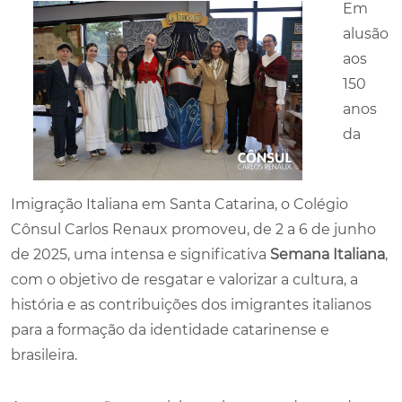
Em
alusão
aos
150
anos
da
Imigração Italiana em Santa Catarina, o Colégio
Cônsul Carlos Renaux promoveu, de 2 a 6 de junho
de 2025, uma intensa e significativa
Semana Italiana
,
com o objetivo de resgatar e valorizar a cultura, a
história e as contribuições dos imigrantes italianos
para a formação da identidade catarinense e
brasileira.