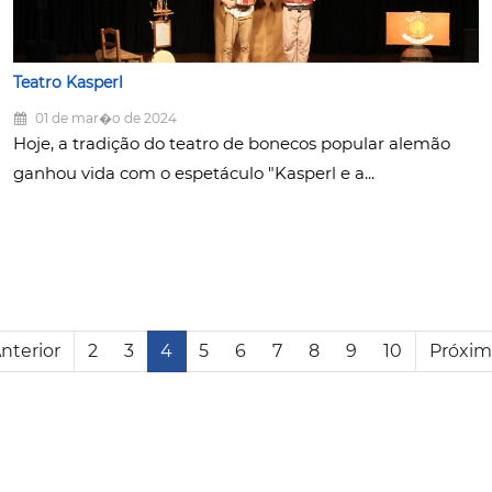
Teatro Kasperl
01 de mar�o de 2024
Hoje, a tradição do teatro de bonecos popular alemão
ganhou vida com o espetáculo "Kasperl e a...
nterior
2
3
4
5
6
7
8
9
10
Próxi