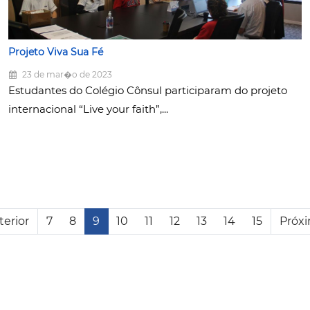
Projeto Viva Sua Fé
23 de mar�o de 2023
Estudantes do Colégio Cônsul participaram do projeto
internacional “Live your faith”,...
terior
7
8
9
10
11
12
13
14
15
Próx