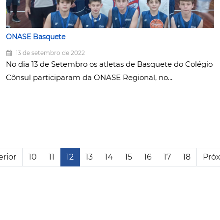
ONASE Basquete
13 de setembro de 2022
No dia 13 de Setembro os atletas de Basquete do Colégio
Cônsul participaram da ONASE Regional, no...
erior
10
11
12
13
14
15
16
17
18
Pró