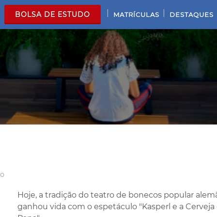
|
|
BOLSA DE ESTUDO
MATRÍCULAS
DESTAQUES
io
Hoje, a tradição do teatro de bonecos popular alem
ganhou vida com o espetáculo "Kasperl e a Cerveja