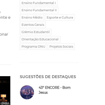
Ensino Fundamental I
Ensino Fundamental II
a
ente e
Ensino Médio
Esporte e Cultura
Eventos Gerais
Grêmio Estudantil
onar
Orientação Educacional
Programa ONU
Projetos Sociais
SUGESTÕES DE DESTAQUES
43° ENCORE - Bom
Jesus