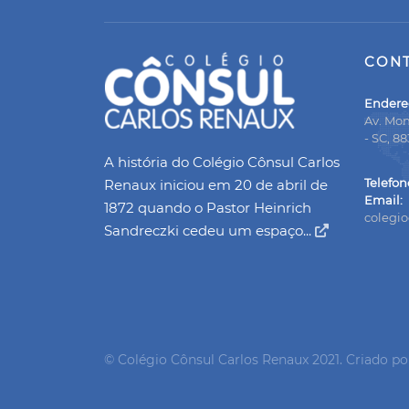
CON
Endere
Av. Mon
- SC, 8
A história do Colégio Cônsul Carlos
Telefon
Renaux iniciou em 20 de abril de
Email:
1872 quando o Pastor Heinrich
colegi
Sandreczki cedeu um espaço...
© Colégio Cônsul Carlos Renaux 2021. Criado p