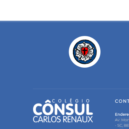
CON
Endere
Av. Mon
- SC, 8