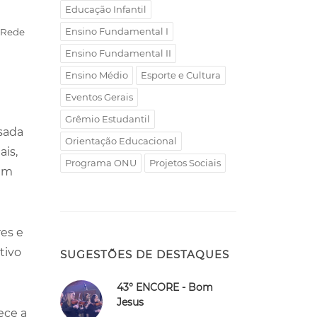
Educação Infantil
Ensino Fundamental I
a Rede
Ensino Fundamental II
Ensino Médio
Esporte e Cultura
Eventos Gerais
Grêmio Estudantil
sada
Orientação Educacional
ais,
Programa ONU
Projetos Sociais
lém
es e
tivo
SUGESTÕES DE DESTAQUES
43° ENCORE - Bom
Jesus
ece a