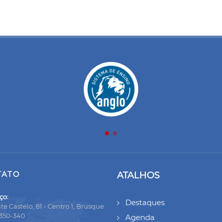
TATO
ATALHOS
ço:
Destaques
te Castelo, 81 - Centro 1, Brusque
8350-340
Agenda