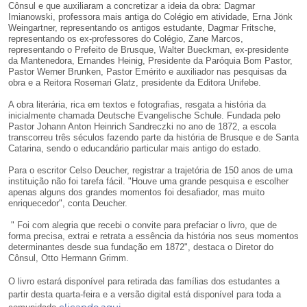
Cônsul e que auxiliaram a concretizar a ideia da obra: Dagmar
Imianowski, professora mais antiga do Colégio em atividade, Erna Jönk
Weingartner, representando os antigos estudante, Dagmar Fritsche,
representando os ex-professores do Colégio, Zane Marcos,
representando o Prefeito de Brusque, Walter Bueckman, ex-presidente
da Mantenedora, Ernandes Heinig, Presidente da Paróquia Bom Pastor,
Pastor Werner Brunken, Pastor Emérito e auxiliador nas pesquisas da
obra e a Reitora Rosemari Glatz, presidente da Editora Unifebe.
A obra literária, rica em textos e fotografias, resgata a história da
inicialmente chamada Deutsche Evangelische Schule. Fundada pelo
Pastor Johann Anton Heinrich Sandreczki no ano de 1872, a escola
transcorreu três séculos fazendo parte da história de Brusque e de Santa
Catarina, sendo o educandário particular mais antigo do estado.
Para o escritor Celso Deucher, registrar a trajetória de 150 anos de uma
instituição não foi tarefa fácil. "Houve uma grande pesquisa e escolher
apenas alguns dos grandes momentos foi desafiador, mas muito
enriquecedor", conta Deucher.
" Foi com alegria que recebi o convite para prefaciar o livro, que de
forma precisa, extrai e retrata a essência da história nos seus momentos
determinantes desde sua fundação em 1872", destaca o Diretor do
Cônsul, Otto Hermann Grimm.
O livro estará disponível para retirada das famílias dos estudantes a
partir desta quarta-feira e a versão digital está disponível para toda a