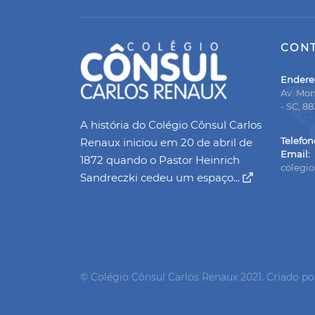
CON
Endere
Av. Mon
- SC, 8
A história do Colégio Cônsul Carlos
Telefon
Renaux iniciou em 20 de abril de
Email:
1872 quando o Pastor Heinrich
colegi
Sandreczki cedeu um espaço...
© Colégio Cônsul Carlos Renaux 2021. Criado p