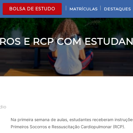
|
|
BOLSA DE ESTUDO
MATRÍCULAS
DESTAQUES
ROS E RCP COM ESTUDAN
dio
Na primeira semana de aulas, estudantes receberam instruçõe
Primeiros Socorros e Ressuscitação Cardiopulmonar (RCP).