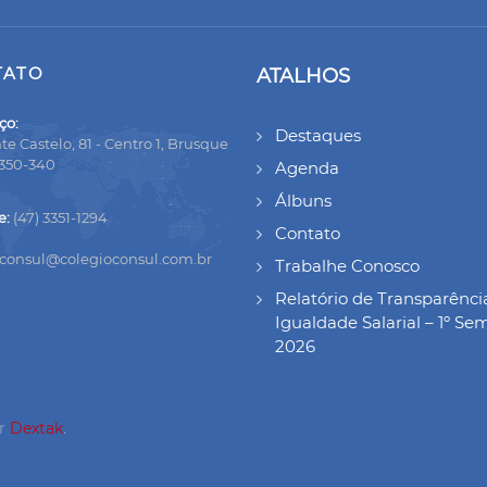
TATO
ATALHOS
ço:
Destaques
te Castelo, 81 - Centro 1, Brusque
8350-340
Agenda
Álbuns
e:
(47) 3351-1294
Contato
oconsul@colegioconsul.com.br
Trabalhe Conosco
Relatório de Transparênci
Igualdade Salarial – 1º Se
2026
or
Dextak
.