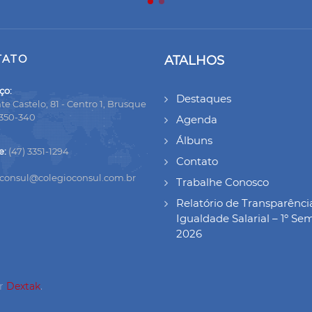
TATO
ATALHOS
ço:
Destaques
te Castelo, 81 - Centro 1, Brusque
8350-340
Agenda
Álbuns
e:
(47) 3351-1294
Contato
oconsul@colegioconsul.com.br
Trabalhe Conosco
Relatório de Transparênci
Igualdade Salarial – 1º Se
2026
or
Dextak
.