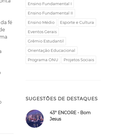
conta
Ensino Fundamental I
Ensino Fundamental II
 da fé
Ensino Médio
Esporte e Cultura
 de
Eventos Gerais
uma
Grêmio Estudantil
Orientação Educacional
a
Programa ONU
Projetos Sociais
O
SUGESTÕES DE DESTAQUES
o
43° ENCORE - Bom
Jesus