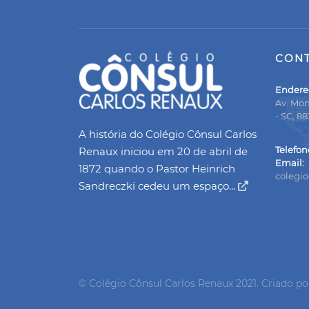
CON
Endere
Av. Mon
- SC, 8
A história do Colégio Cônsul Carlos
Telefon
Renaux iniciou em 20 de abril de
Email:
1872 quando o Pastor Heinrich
colegi
Sandreczki cedeu um espaço...
© Colégio Cônsul Carlos Renaux 2021. Criado p