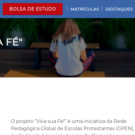
|
|
BOLSA DE ESTUDO
MATRÍCULAS
DESTAQUES
 FÉ"
O projeto “Viva sua Fé!” é uma iniciativa da Rede
Pedagógica Global de Escolas Protestantes (GPEN),