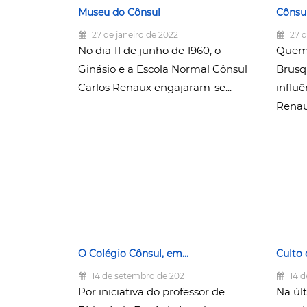
Museu do Cônsul
Cônsu
27 de janeiro de 2022
27 d
No dia 11 de junho de 1960, o
Quem 
Ginásio e a Escola Normal Cônsul
Brusq
Carlos Renaux engajaram-se...
influê
Renaux
O Colégio Cônsul, em...
Culto 
14 de setembro de 2021
14 d
Por iniciativa do professor de
Na últ