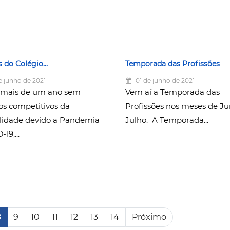
s do Colégio...
Temporada das Profissões
e junho de 2021
01 de junho de 2021
mais de um ano sem
Vem aí a Temporada das
os competitivos da
Profissões nos meses de J
idade devido a Pandemia
Julho. A Temporada...
19,...
8
9
10
11
12
13
14
Próximo