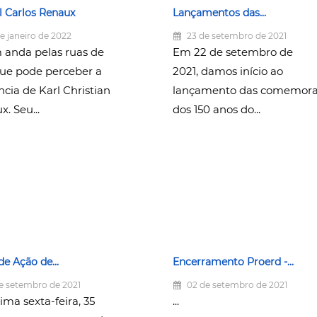
l Carlos Renaux
Lançamentos das...
e janeiro de 2022
23 de setembro de 2021
anda pelas ruas de
Em 22 de setembro de
ue pode perceber a
2021, damos início ao
ncia de Karl Christian
lançamento das comemora
. Seu...
dos 150 anos do...
de Ação de...
Encerramento Proerd -...
e setembro de 2021
02 de setembro de 2021
ima sexta-feira, 35
...