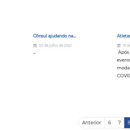
Cônsul ajudando na...
Atleta
02 de julho de 2021
15 d
...
Após 
event
modal
COVID-
Anterior
6
7