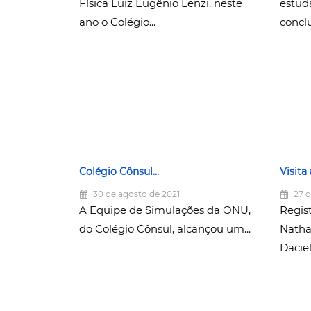
Física Luiz Eugênio Lenzi, neste
estud
ano o Colégio...
conclu
Colégio Cônsul...
Visita 
30 de agosto de 2021
27 d
A Equipe de Simulações da ONU,
Regist
do Colégio Cônsul, alcançou um...
Natha
Daciel