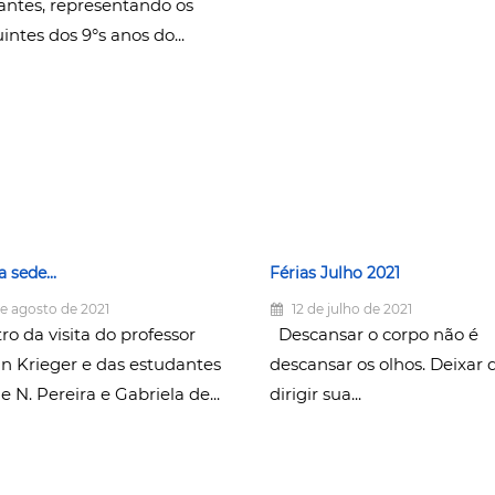
antes, representando os
intes dos 9°s anos do...
a sede...
Férias Julho 2021
e agosto de 2021
12 de julho de 2021
ro da visita do professor
Descansar o corpo não é
n Krieger e das estudantes
descansar os olhos. Deixar 
e N. Pereira e Gabriela de...
dirigir sua...