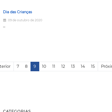
Dia das Crianças
09 de outubro de 2020
...
terior
7
8
9
10
11
12
13
14
15
Próx
CATEGORIAS