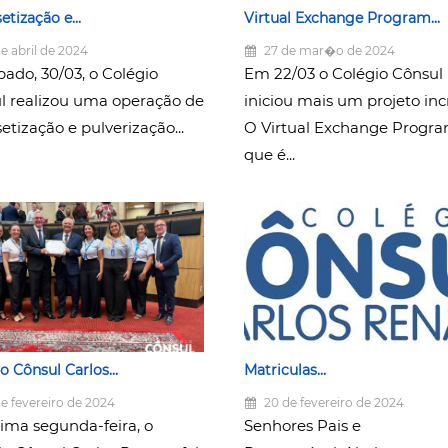
etização e...
Virtual Exchange Program...
e abril de 2024
27 de mar�o de 2024
bado, 30/03, o Colégio
Em 22/03 o Colégio Cônsul
l realizou uma operação de
iniciou mais um projeto incr
etização e pulverização...
O Virtual Exchange Progra
que é...
o Cônsul Carlos...
Matriculas...
e fevereiro de 2024
20 de fevereiro de 2024
tima segunda-feira, o
Senhores Pais e