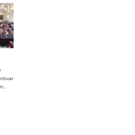
r
entivar
...