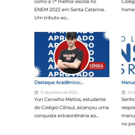
como a 7ª melhor escola no
Colég
ENEM 2022 em Santa Catarina.
homen
Um tributo ao...
Destaque Acadêmico:...
Manual
12 de janeiro de 2024
20 d
Yuri Carvalho Mattos, estudante
Senho
do Colégio Cônsul, alcançou uma
respon
conquista extraordinária ao...
manua
no port