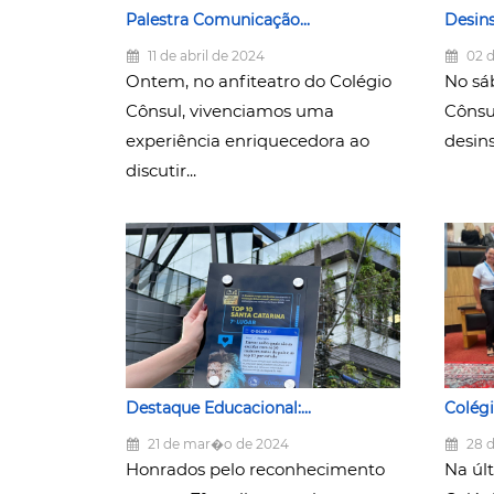
Palestra Comunicação...
Desins
11 de abril de 2024
02 d
Ontem, no anfiteatro do Colégio
No sá
Cônsul, vivenciamos uma
Cônsu
experiência enriquecedora ao
desins
discutir...
Destaque Educacional:...
Colégi
21 de mar�o de 2024
28 d
Honrados pelo reconhecimento
Na úl