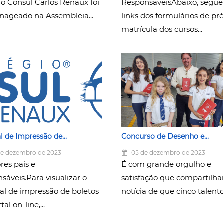
io Cônsul Carlos Renaux foi
ResponsáveisAbaixo, segu
ageado na Assembleia...
links dos formulários de pré
matrícula dos cursos...
 de Impressão de...
Concurso de Desenho e...
e dezembro de 2023
05 de dezembro de 2023
res pais e
É com grande orgulho e
sáveis.Para visualizar o
satisfação que compartilh
l de impressão de boletos
notícia de que cinco talentos
al on-line,...