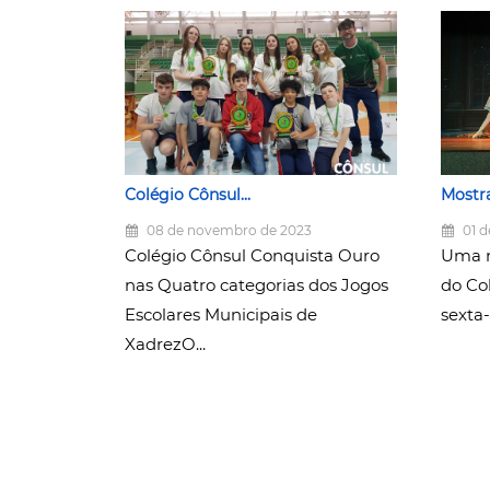
Colégio Cônsul...
Mostra
08 de novembro de 2023
01 d
Colégio Cônsul Conquista Ouro
Uma n
nas Quatro categorias dos Jogos
do Co
Escolares Municipais de
sexta-
XadrezO...